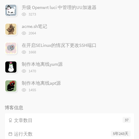
文
文
升级 Openwrt luci 中管理的UU加速器
章
章
浏
3273
览
次
acme.sh笔记
数:
浏
2064
览
次
在开启SELinux的情况下更改SSH端口
数:
浏
1668
览
次
制作本地离线yum源
数:
浏
1470
览
次
制作本地离线apt源
数:
浏
1455
览
次
数:
博客信息
文章数目
37
运行天数
5年243天