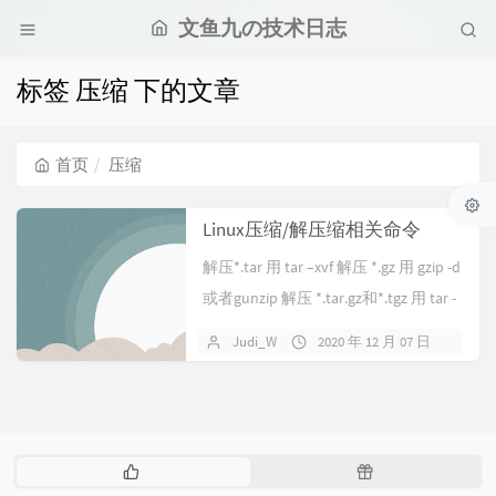
文鱼九の技术日志
标签 压缩 下的文章
首页
压缩
Linux压缩/解压缩相关命令
解压*.tar 用 tar –xvf 解压 *.gz 用 gzip -d
或者gunzip 解压 *.tar.gz和*.tgz 用 tar -
xzf 解压 ...
Judi_W
2020 年 12 月 07 日
热
随
门
机